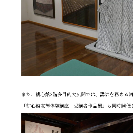
また、耕心館2階多目的大広間では、講師を務める
「耕心館友禅体験講座 受講者作品展」も同時開催