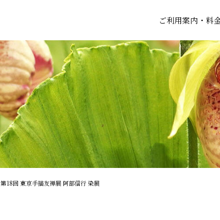
ご利用案内・料
企画展 第18回 東京手描友禅展 阿部信行 染展