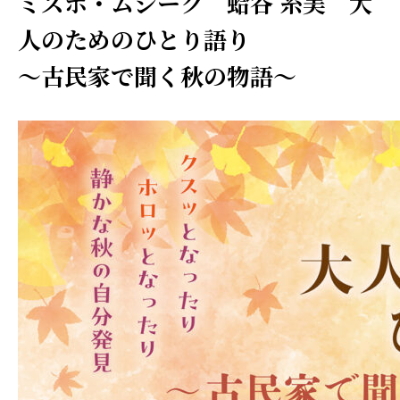
ミズホ・ムジーク 蛤谷 糸美 大
人のためのひとり語り
～古民家で聞く秋の物語～