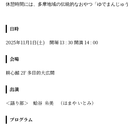
休憩時間には、多摩地域の伝統的なおやつ「ゆでまんじゅ
日時
2025年11月1日(土) 開場 13 : 30 開演 14 : 00
会場
耕心館 2F 多目的大広間
出演
＜語り部＞ 蛤谷 糸美 （はまや いとみ）
プログラム