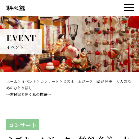
EVENT
イベント
ホーム
>
イベント
>
コンサート
> ミズホ・ムジーク 蛤谷 糸美 大人のた
めのひとり語り
～古民家で聞く秋の物語～
コンサート