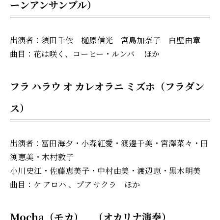
ーンアンサンブル）
出演者：須田 千依 樋原 信光 宮島 加奈子 白壁 由章
曲目：花は咲く、コーヒー・ルンバ ほか
フラ ハラウ オ カレオラニ ミズホ（フラダン
ス）
出演者：冨田 海夕・小森 紅愛・渡邊 千美・宮澤 菜々・田
渕 恵美・木村 敦子
小川 史江・佐藤 恵美子・中村 由美・渡辺 恵・黒木 明美
曲目：ケ アロハ 、プア サクラ ほか
Mocha（モカ） （オカリナ演奏）