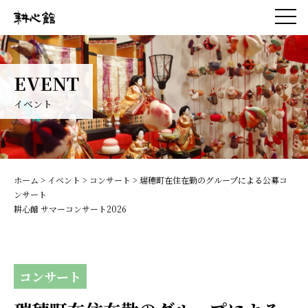
EVENT
イベント
ホーム
>
イベント
>
コンサート
> 瑞穂町在住在勤のグループによる公募コ
ンサート
耕心館 サマーコンサート2026
コンサート